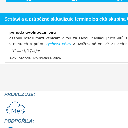
Sestavila a průběžné aktualizuje terminologická skupin
perioda uvolňování vírů
časový rozdíl mezi vznikem dvou za sebou následujících vírů 
v metrech a prům.
rychlost větru
v uvažované vrstvě
v
uveden
=
0
,
17
/
T
h
v
.
slov
: perióda uvoľňovania vírov
PROVOZUJE:
PODPOŘILA: