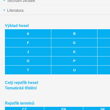
Seznam zkratek
Literatura
Výklad hesel
A
B
F
G
J
K
O
P
T
U
Celý rejstřík hesel
Tematické třídění
Rejstřík termínů
CZ
EN
SK