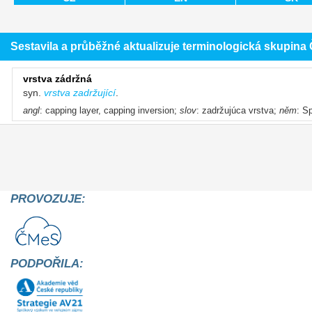
Sestavila a průběžné aktualizuje terminologická skupin
vrstva zádržná
syn.
vrstva zadržující
.
angl
: capping layer, capping inversion;
slov
: zadržujúca vrstva;
něm
: S
PROVOZUJE:
PODPOŘILA: