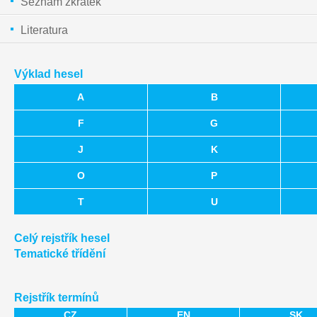
Seznam zkratek
Literatura
Výklad hesel
A
B
F
G
J
K
O
P
T
U
Celý rejstřík hesel
Tematické třídění
Rejstřík termínů
CZ
EN
SK