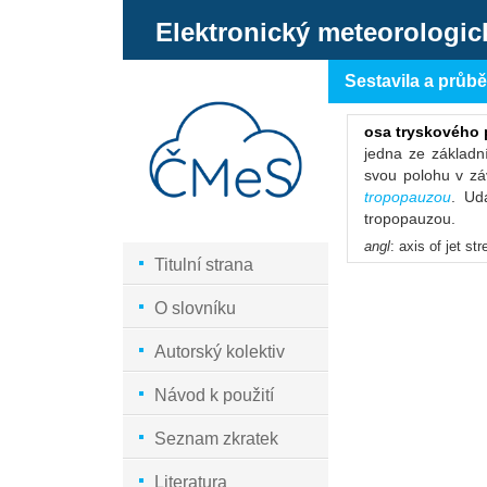
Elektronický meteorologic
Sestavila a průb
osa tryskového 
jedna ze základn
svou polohu v zá
tropopauzou
. Ud
tropopauzou.
angl
: axis of jet s
Titulní strana
O slovníku
Autorský kolektiv
Návod k použití
Seznam zkratek
Literatura