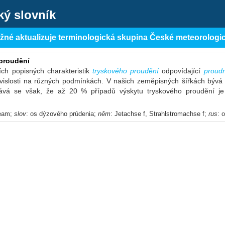
ký slovník
ěžné aktualizuje terminologická skupina České meteorologi
proudění
ích popisných charakteristik
tryskového proudění
odpovídající
proudn
vislosti na různých podmínkách. V našich zeměpisných šířkách bývá 
ává se však, že až 20 % případů výskytu tryskového proudění je
tream;
slov
: os dýzového prúdenia;
něm
: Jetachse f, Strahlstromachse f;
rus
: 