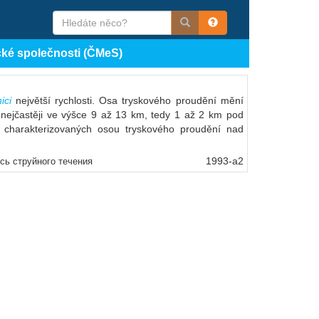
cké společnosti (ČMeS)
ici
největší rychlosti. Osa tryskového proudění mění
nejčastěji ve výšce 9 až 13 km, tedy 1 až 2 km pod
 charakterizovaných osou tryskového proudění nad
1993-a2
ось струйного течения