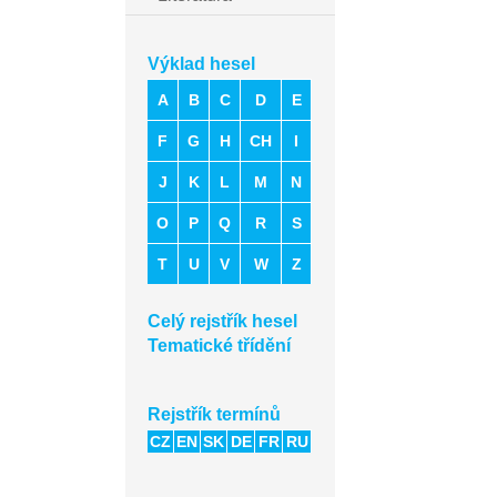
Výklad hesel
A
B
C
D
E
F
G
H
CH
I
J
K
L
M
N
O
P
Q
R
S
T
U
V
W
Z
Celý rejstřík hesel
Tematické třídění
Rejstřík termínů
CZ
EN
SK
DE
FR
RU