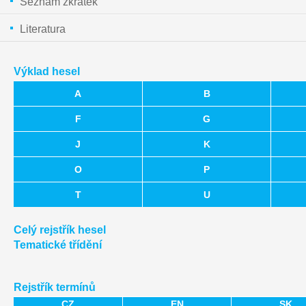
Seznam zkratek
Literatura
Výklad hesel
A
B
F
G
J
K
O
P
T
U
Celý rejstřík hesel
Tematické třídění
Rejstřík termínů
CZ
EN
SK