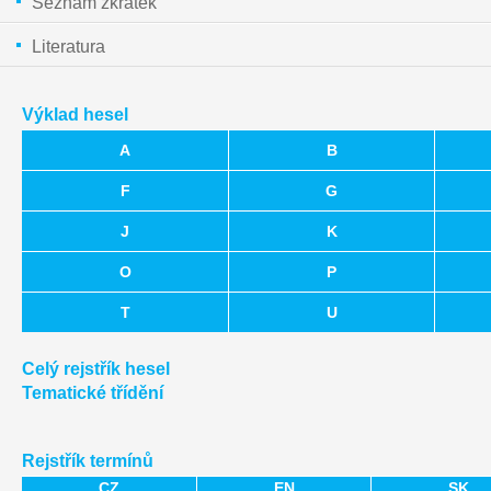
Seznam zkratek
Literatura
Výklad hesel
A
B
F
G
J
K
O
P
T
U
Celý rejstřík hesel
Tematické třídění
Rejstřík termínů
CZ
EN
SK