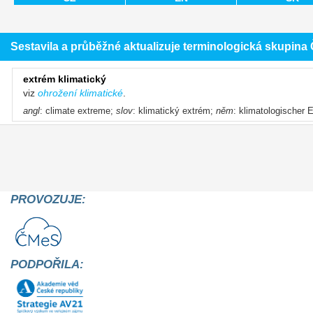
Sestavila a průběžné aktualizuje terminologická skupin
extrém klimatický
viz
ohrožení klimatické
.
angl
: climate extreme;
slov
: klimatický extrém;
něm
: klimatologischer
PROVOZUJE:
PODPOŘILA: