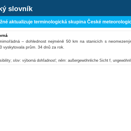
ký slovník
ěžné aktualizuje terminologická skupina České meteorologi
orná
 mimořádná – dohlednost nejméně 50 km na stanicích s neomezený
 vyskytovala prům. 34 dnů za rok.
sibility;
slov
: výborná dohľadnosť;
něm
: außergewöhnliche Sicht f, ungewöhnl