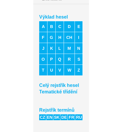
Výklad hesel
A
B
C
D
E
F
G
H
CH
I
J
K
L
M
N
O
P
Q
R
S
T
U
V
W
Z
Celý rejstřík hesel
Tematické třídění
Rejstřík termínů
CZ
EN
SK
DE
FR
RU