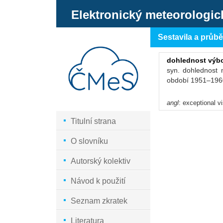
Elektronický meteorologic
Sestavila a průb
dohlednost výb
syn. dohlednost
období 1951–1960
angl
: exceptional vi
Titulní strana
O slovníku
Autorský kolektiv
Návod k použití
Seznam zkratek
Literatura