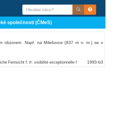
cké společnosti (ČMeS)
m obzorem. Např. na Milešovce (837 m n. m.) se v
1993-b3
iche Fernsicht f;
fr
: visibilité exceptionnelle f