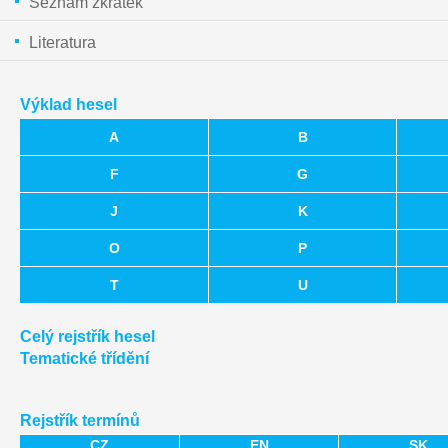
Seznam zkratek
Literatura
Výklad hesel
A
B
F
G
J
K
O
P
T
U
Celý rejstřík hesel
Tematické třídění
Rejstřík termínů
CZ
EN
SK