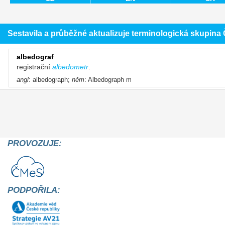
Sestavila a průběžné aktualizuje terminologická skupin
albedograf
registrační
albedometr
.
angl
: albedograph;
něm
: Albedograph m
PROVOZUJE:
PODPOŘILA: