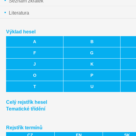
Seznam zkratek
Literatura
Výklad hesel
A
B
F
G
J
K
O
P
T
U
Celý rejstřík hesel
Tematické třídění
Rejstřík termínů
CZ
EN
SK