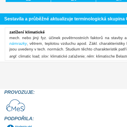
Sestavila a průběžné aktualizuje terminologická skupin
zatížení klimatické
mech. nebo jiný fyz. účinek povětrnostních faktorů na stavby a
námrazky
, větrem, teplotou vzduchu apod. Zákl. charakteristiky 
jsou uvedeny v tech. normách. Studium těchto charakteristik patř
angl
: climatic load;
slov
: klimatické zaťaženie;
něm
: klimatische Belast
PROVOZUJE:
PODPOŘILA: