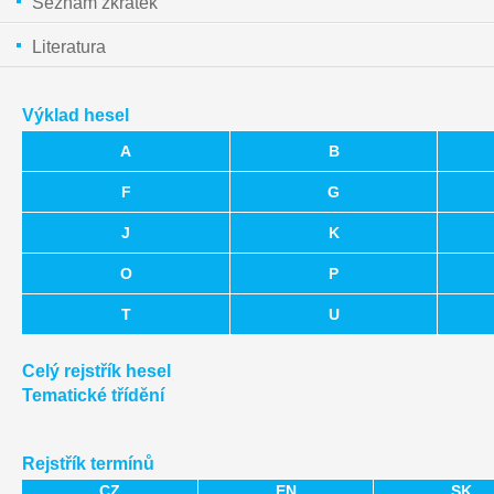
Seznam zkratek
Literatura
Výklad hesel
A
B
F
G
J
K
O
P
T
U
Celý rejstřík hesel
Tematické třídění
Rejstřík termínů
CZ
EN
SK