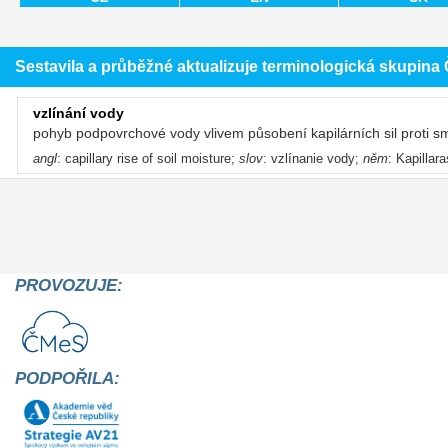
Sestavila a průběžné aktualizuje terminologická skupin
vzlínání vody
pohyb podpovrchové vody vlivem působení kapilárních sil proti s
angl
: capillary rise of soil moisture;
slov
: vzlínanie vody;
něm
: Kapillar
PROVOZUJE:
PODPOŘILA: