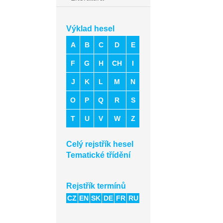
Výklad hesel
A
B
C
D
E
F
G
H
CH
I
J
K
L
M
N
O
P
Q
R
S
T
U
V
W
Z
Celý rejstřík hesel
Tematické třídění
Rejstřík termínů
CZ
EN
SK
DE
FR
RU