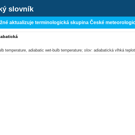
ký slovník
ěžné aktualizuje terminologická skupina České meteorologi
iabatická
ulb temperature, adiabatic wet-bulb temperature;
slov
: adiabatická vlhká teplo