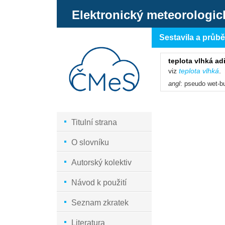
Elektronický meteorologic
Sestavila a průb
teplota vlhká ad
viz
teplota vlhká
.
angl
: pseudo wet-b
Titulní strana
O slovníku
Autorský kolektiv
Návod k použití
Seznam zkratek
Literatura