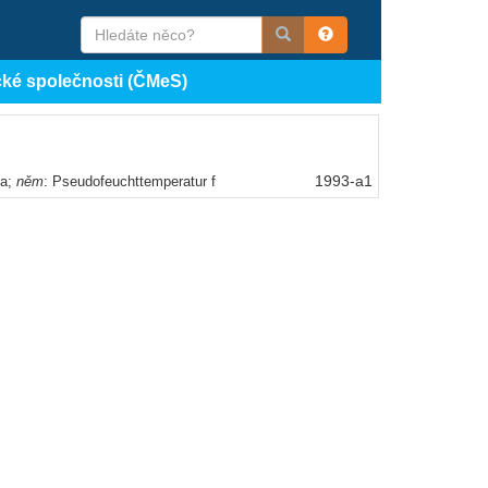
cké společnosti (ČMeS)
1993-a1
ta;
něm
: Pseudofeuchttemperatur f