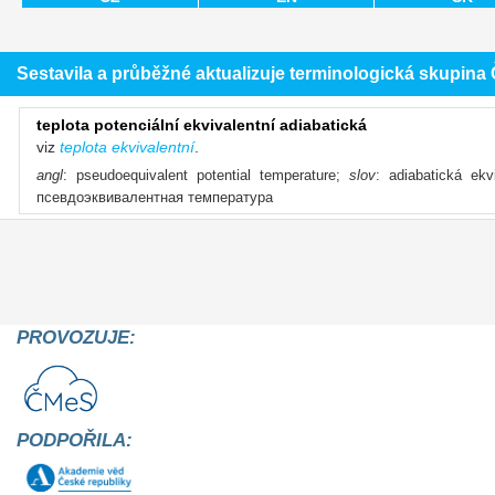
Sestavila a průběžné aktualizuje terminologická skupin
teplota potenciální ekvivalentní adiabatická
viz
teplota ekvivalentní
.
angl
: pseudoequivalent potential temperature;
slov
: adiabatická ekv
псевдоэквивалентная температура
PROVOZUJE:
PODPOŘILA: