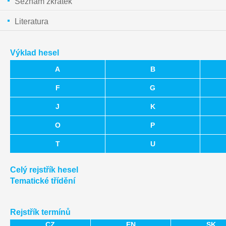
Seznam zkratek
Literatura
Výklad hesel
A
B
F
G
J
K
O
P
T
U
Celý rejstřík hesel
Tematické třídění
Rejstřík termínů
CZ
EN
SK