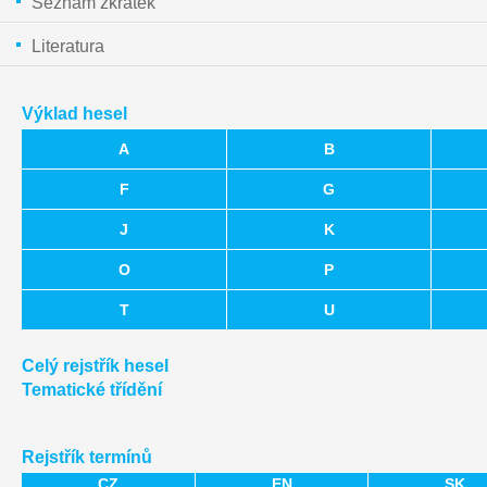
Seznam zkratek
Literatura
Výklad hesel
A
B
F
G
J
K
O
P
T
U
Celý rejstřík hesel
Tematické třídění
Rejstřík termínů
CZ
EN
SK