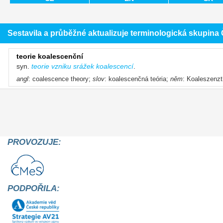
Sestavila a průběžné aktualizuje terminologická skupin
teorie koalescenční
syn.
teorie vzniku srážek koalescencí
.
angl
: coalescence theory;
slov
: koalescenčná teória;
něm
: Koaleszenzt
PROVOZUJE:
PODPOŘILA: