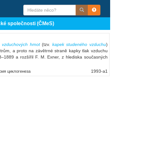
cké společnosti (ČMeS)
h
vzduchových hmot
(tzv.
kapek studeného vzduchu
)
ětrům, a proto na závětrné straně kapky tlak vzduchu
88–1889 a rozšířil F. M. Exner, z hlediska současných
1993-a1
ория циклогенеза