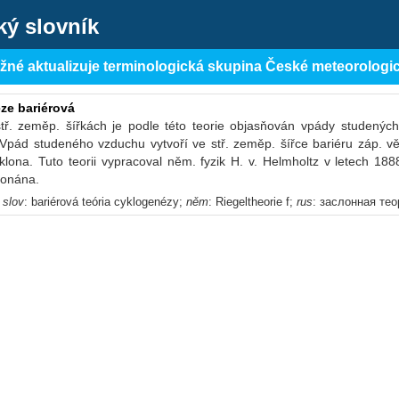
ký slovník
ěžné aktualizuje terminologická skupina České meteorologi
ze bariérová
tř. zeměp. šířkách je podle této teorie objasňován vpády studenýc
. Vpád studeného vzduchu vytvoří ve stř. zeměp. šířce bariéru záp. v
klona. Tuto teorii vypracoval něm. fyzik H. v. Helmholtz v letech 18
ekonána.
;
slov
: bariérová teória cyklogenézy;
něm
: Riegeltheorie f;
rus
: заслонная те