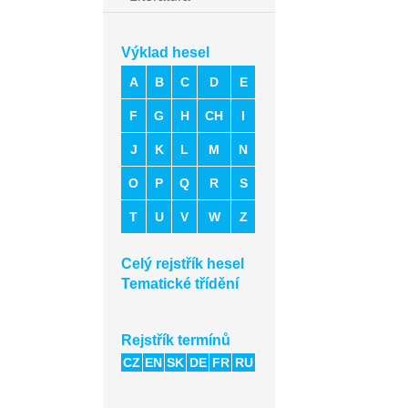
Výklad hesel
A
B
C
D
E
F
G
H
CH
I
J
K
L
M
N
O
P
Q
R
S
T
U
V
W
Z
Celý rejstřík hesel
Tematické třídění
Rejstřík termínů
CZ
EN
SK
DE
FR
RU