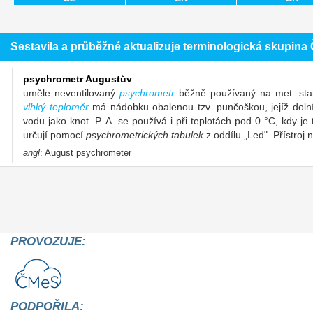
Sestavila a průběžné aktualizuje terminologická skupin
psychrometr Augustův
uměle neventilovaný
psychrometr
běžně používaný na met. sta
vlhký teploměr
má nádobku obalenou tzv. punčoškou, jejíž do
vodu jako knot. P. A. se používá i při teplotách pod 0 °C, kdy 
určují pomocí
psychrometrických tabulek
z oddílu „Led". Přístroj 
angl
: August psychrometer
PROVOZUJE:
PODPOŘILA: