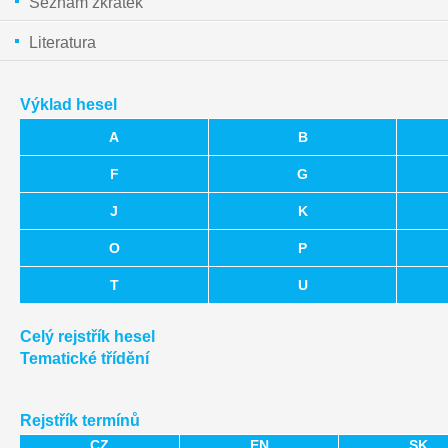
Seznam zkratek
Literatura
Výklad hesel
A
B
F
G
J
K
O
P
T
U
Celý rejstřík hesel
Tematické třídění
Rejstřík termínů
CZ
EN
SK