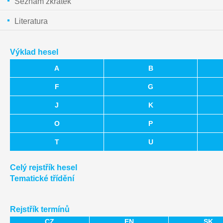
Seznam zkratek
Literatura
Výklad hesel
A
B
F
G
J
K
O
P
T
U
Celý rejstřík hesel
Tematické třídění
Rejstřík termínů
CZ
EN
SK