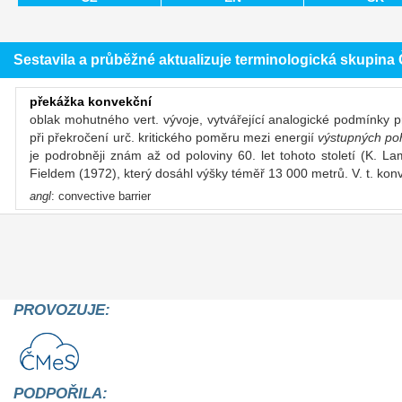
Sestavila a průběžné aktualizuje terminologická skupin
překážka konvekční
oblak mohutného vert. vývoje, vytvářející analogické podmínky 
při překročení urč. kritického poměru mezi energií
výstupných p
je podrobněji znám až od poloviny 60. let tohoto století (K. 
Fieldem (1972), který dosáhl výšky téměř 13 000 metrů. V. t. kon
angl
: convective barrier
PROVOZUJE:
PODPOŘILA: