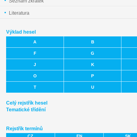
Seznam zkratek
Literatura
Výklad hesel
A
B
F
G
J
K
O
P
T
U
Celý rejstřík hesel
Tematické třídění
Rejstřík termínů
CZ
EN
SK