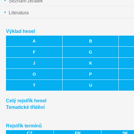
Seznam zkratek
Literatura
Výklad hesel
A
B
F
G
J
K
O
P
T
U
Celý rejstřík hesel
Tematické třídění
Rejstřík termínů
CZ
EN
SK