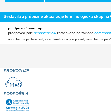
Sestavila a průběžné aktualizuje terminologická skupin
předpověď barotropní
předpověď pole
geopotenciálu
zpracovaná na základě
barotropn
angl
: barotropic forecast;
slov
: barotropná predpoveď;
něm
: barotrope 
PROVOZUJE:
PODPOŘILA: