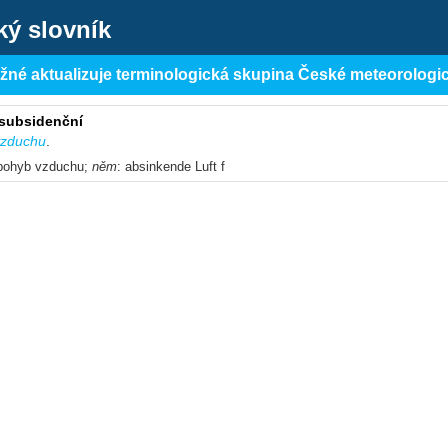
ký slovník
ěžné aktualizuje terminologická skupina České meteorologi
subsidenční
vzduchu
.
 pohyb vzduchu;
něm
: absinkende Luft f