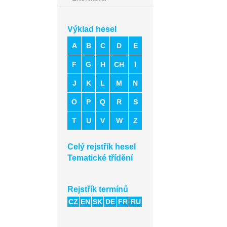
Výklad hesel
A
B
C
D
E
F
G
H
CH
I
J
K
L
M
N
O
P
Q
R
S
T
U
V
W
Z
Celý rejstřík hesel
Tematické třídění
Rejstřík termínů
CZ
EN
SK
DE
FR
RU