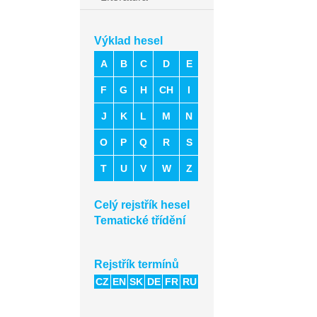
Výklad hesel
A
B
C
D
E
F
G
H
CH
I
J
K
L
M
N
O
P
Q
R
S
T
U
V
W
Z
Celý rejstřík hesel
Tematické třídění
Rejstřík termínů
CZ
EN
SK
DE
FR
RU