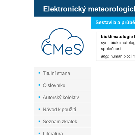
Elektronický meteorologic
Sestavila a průb
bioklimatologie
syn. bioklimatol
společností.
angl
: human biocli
Titulní strana
O slovníku
Autorský kolektiv
Návod k použití
Seznam zkratek
Literatura