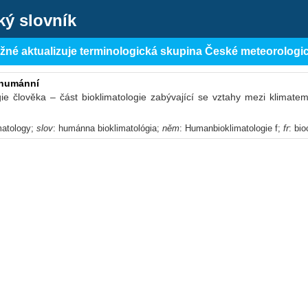
ký slovník
ěžné aktualizuje terminologická skupina České meteorologi
 humánní
ogie člověka – část bioklimatologie zabývající se vztahy mezi klima
matology;
slov
: humánna bioklimatológia;
něm
: Humanbioklimatologie f;
fr
: bi