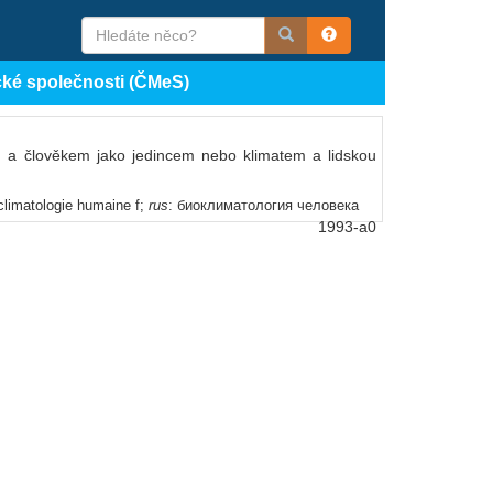
cké společnosti (ČMeS)
tem a člověkem jako jedincem nebo klimatem a lidskou
oclimatologie humaine f;
rus
: биоклиматология человека
1993-a0