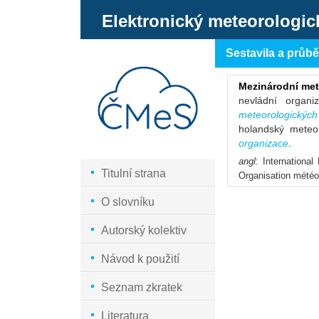
Elektronický meteorologic
Sestavila a průb
Mezinárodní met
nevládní organ
meteorologických
holandský meteo
organizace
.
angl
: International
Titulní strana
Organisation météor
O slovníku
Autorský kolektiv
Návod k použití
Seznam zkratek
Literatura