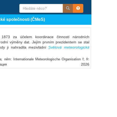
cké společnosti (ČMeS)
 1873 za účelem koordinace činností národních
odní výměny dat. Jejím prvním prezidentem se stal
dy ji nahradila mezivládní
Světová meteorologická
ia;
něm
: Internationale Meteorologische Organisation f;
fr
:
2026
зация