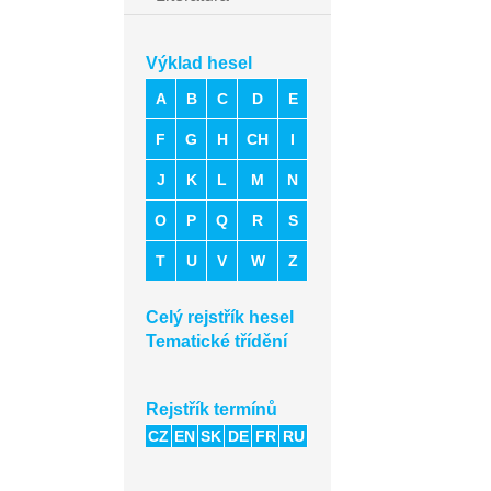
Výklad hesel
A
B
C
D
E
F
G
H
CH
I
J
K
L
M
N
O
P
Q
R
S
T
U
V
W
Z
Celý rejstřík hesel
Tematické třídění
Rejstřík termínů
CZ
EN
SK
DE
FR
RU