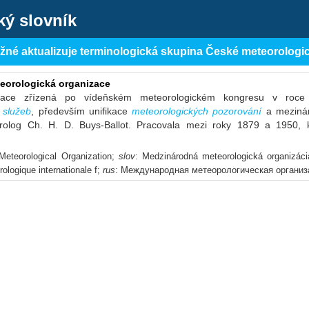
ký slovník
ěžné aktualizuje terminologická skupina České meteorologi
eorologická organizace
izace zřízená po vídeňském meteorologickém kongresu v roce
 služeb
, především unifikace
meteorologických pozorování
a mezinár
rolog Ch. H. D. Buys-Ballot. Pracovala mezi roky 1879 a 1950, k
 Meteorological Organization;
slov
: Medzinárodná meteorologická organizác
ologique internationale f;
rus
: Международная метеорологическая органи