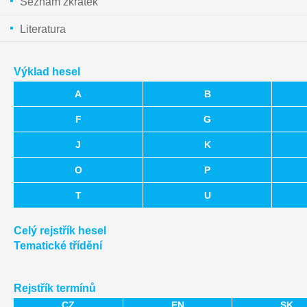
Seznam zkratek
Literatura
Výklad hesel
A
B
F
G
J
K
O
P
T
U
Celý rejstřík hesel
Tematické třídění
Rejstřík termínů
CZ
EN
SK