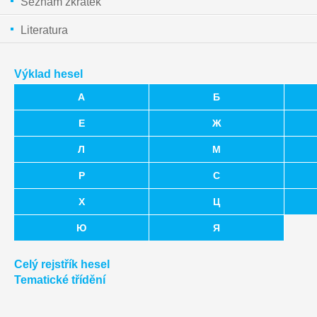
Seznam zkratek
Literatura
Výklad hesel
А
Б
Е
Ж
Л
М
Р
С
Х
Ц
Ю
Я
Celý rejstřík hesel
Tematické třídění