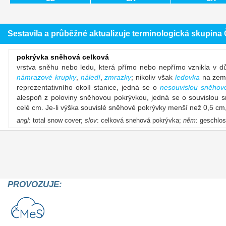
Sestavila a průběžné aktualizuje terminologická skupin
pokrývka sněhová celková
vrstva sněhu nebo ledu, která přímo nebo nepřímo vznikla v 
námrazové krupky
,
náledí
,
zmrazky
; nikoliv však
ledovka
na zemi
reprezentativního okolí stanice, jedná se o
nesouvislou sněhov
alespoň z poloviny sněhovou pokrývkou, jedná se o souvislou 
celé cm. Je-li výška souvislé sněhové pokrývky menší než 0,5 c
angl
: total snow cover;
slov
: celková snehová pokrývka;
něm
: geschlo
PROVOZUJE: