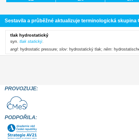
Sestavila a průběžné aktualizuje terminologická skupin
tlak hydrostatický
syn.
tlak statický
.
angl
: hydrostatic pressure;
slov
: hydrostatický tlak;
něm
: hydrostatisc
PROVOZUJE:
PODPOŘILA: