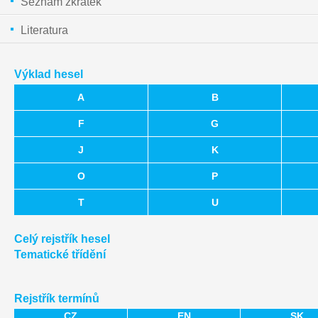
Seznam zkratek
Literatura
Výklad hesel
A
B
F
G
J
K
O
P
T
U
Celý rejstřík hesel
Tematické třídění
Rejstřík termínů
CZ
EN
SK