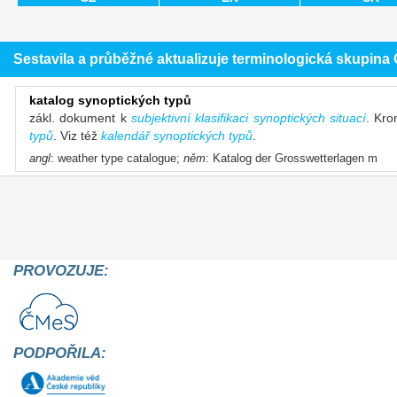
Sestavila a průběžné aktualizuje terminologická skupin
katalog synoptických typů
zákl. dokument k
subjektivní klasifikaci synoptických situací
. Kro
typů
. Viz též
kalendář synoptických typů
.
angl
: weather type catalogue;
něm
: Katalog der Grosswetterlagen m
PROVOZUJE:
PODPOŘILA: