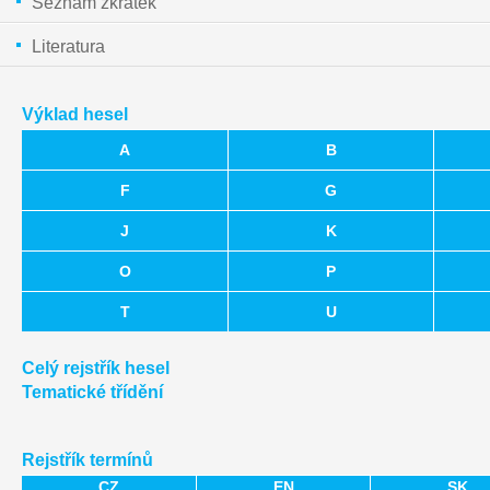
Seznam zkratek
Literatura
Výklad hesel
A
B
F
G
J
K
O
P
T
U
Celý rejstřík hesel
Tematické třídění
Rejstřík termínů
CZ
EN
SK